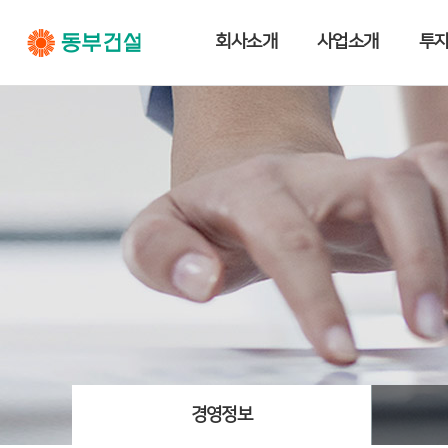
메
회사소개
사업소개
투
인
네
비
게
이
션
경영정보