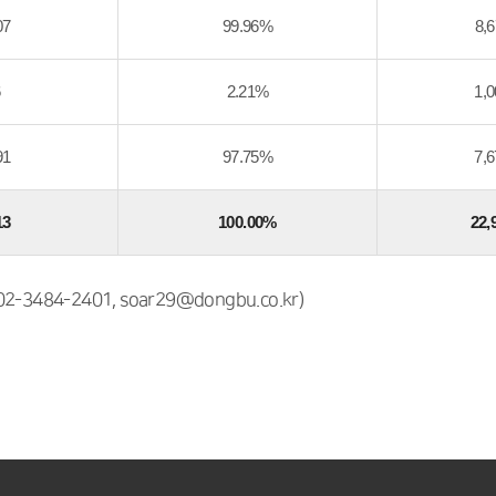
07
99.96%
8,6
6
2.21%
1,0
91
97.75%
7,6
13
100.00%
22,
484-2401, soar29@dongbu.co.kr)