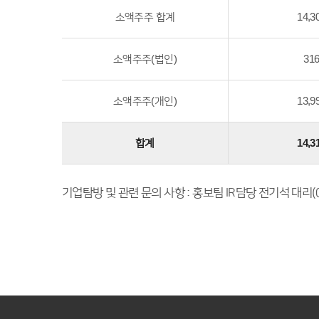
소액주주 합계
14,3
소액주주(법인)
31
소액주주(개인)
13,9
합계
14,3
기업탐방 및 관련 문의 사항 : 홍보팀 IR담당 전기석 대리(02-3