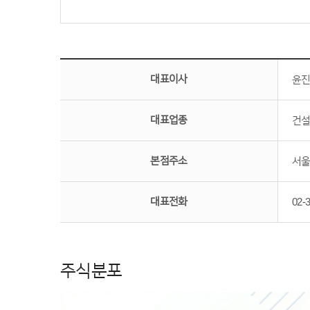
대표이사
윤
대표업종
건
본점주소
서울
대표전화
02-
주식분포